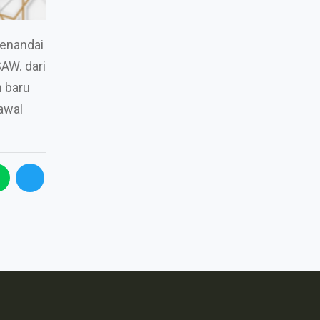
menandai
AW. dari
n baru
awal