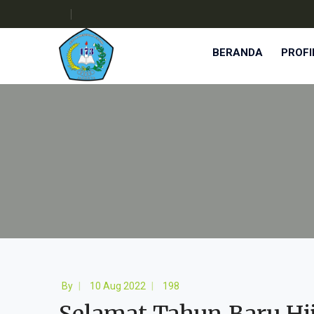
BERANDA
PROFI
By
10 Aug 2022
198