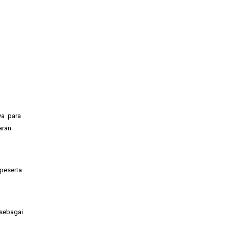
ya para
aran
peserta
 sebagai